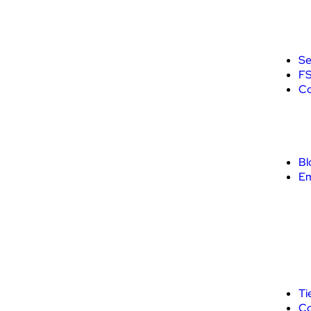
Se
F
Co
Bl
E
Ti
Co