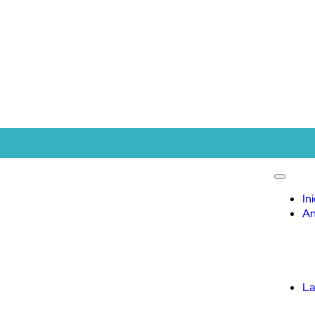
In
An
La