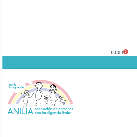
0
0.00
€