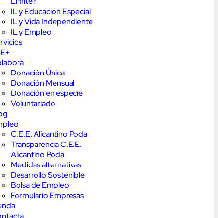
Límite?
IL y Educación Especial
IL y Vida Independiente
IL y Empleo
rvicios
SE+
labora
Donación Única
Donación Mensual
Donación en especie
Voluntariado
og
mpleo
C.E.E. Alicantino Poda
Transparencia C.E.E.
Alicantino Poda
Medidas alternativas
Desarrollo Sostenible
Bolsa de Empleo
Formulario Empresas
enda
ntacta