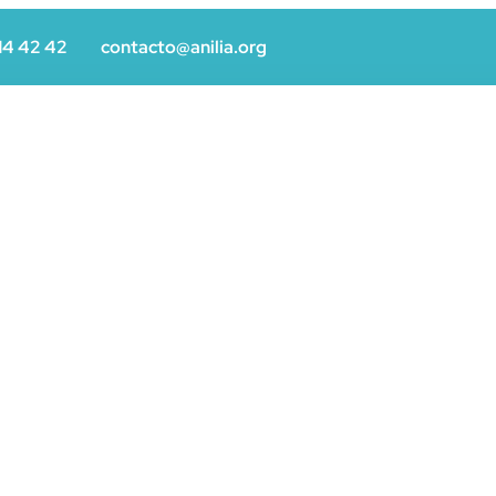
14 42 42
contacto@anilia.org