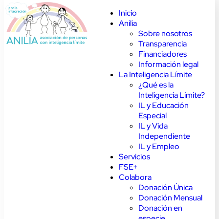
Inicio
Anilia
Sobre nosotros
Transparencia
Financiadores
Información legal
La Inteligencia Límite
¿Qué es la
Inteligencia Límite?
IL y Educación
Especial
IL y Vida
Independiente
IL y Empleo
Servicios
FSE+
Colabora
Donación Única
Donación Mensual
Donación en
especie