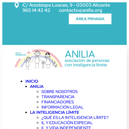
C/ Arzobispo Loaces, 9 - 03003 Alicante
965 14 42 42
contacto@anilia.org
ÁREA PRIVADA
INICIO
ANILIA
SOBRE NOSOTROS
TRANSPARENCIA
FINANCIADORES
INFORMACIÓN LEGAL
LA INTELIGENCIA LÍMITE
¿QUÉ ES LA INTELIGENCIA LÍMITE?
IL Y EDUCACIÓN ESPECIAL
IL Y VIDA INDEPENDIENTE