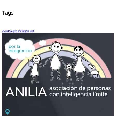
Tags
Ayudas
gva
inclusión
irpf