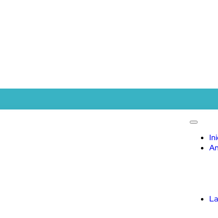
In
An
La