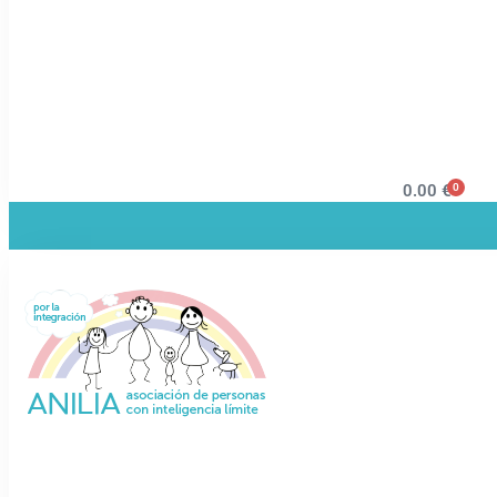
0
0.00
€