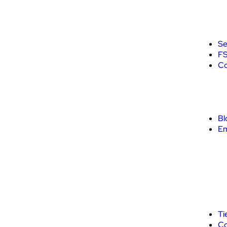
Se
F
Co
Bl
E
Ti
Co