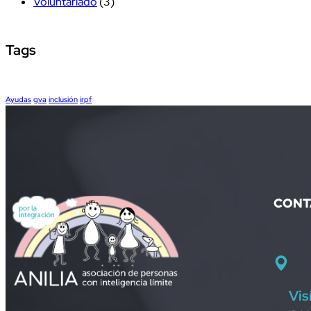
Voluntariado
(3)
Tags
Ayudas
gva
inclusión
irpf
CONT
Vis