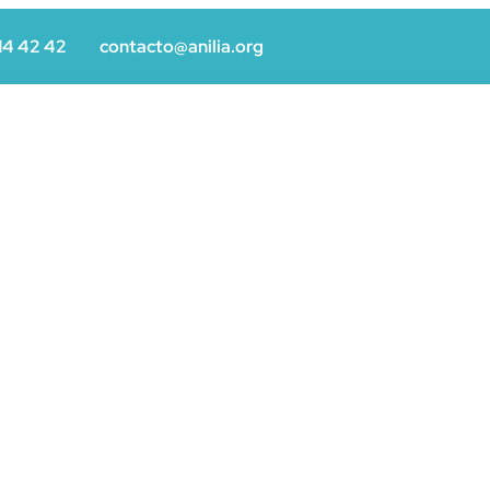
14 42 42
contacto@anilia.org