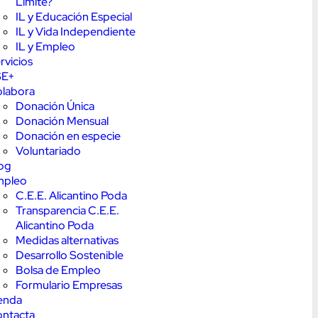
Límite?
IL y Educación Especial
IL y Vida Independiente
IL y Empleo
rvicios
SE+
labora
Donación Única
Donación Mensual
Donación en especie
Voluntariado
og
mpleo
C.E.E. Alicantino Poda
Transparencia C.E.E.
Alicantino Poda
Medidas alternativas
Desarrollo Sostenible
Bolsa de Empleo
Formulario Empresas
enda
ntacta